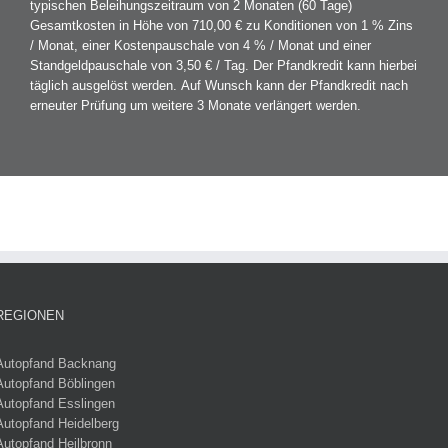
typischen Beleihungszeitraum von 2 Monaten (60 Tage)
Gesamtkosten in Höhe von 710,00 € zu Konditionen von 1 % Zins
/ Monat, einer Kostenpauschale von 4 % / Monat und einer
Standgeldpauschale von 3,50 € / Tag. Der Pfandkredit kann hierbei
täglich ausgelöst werden. Auf Wunsch kann der Pfandkredit nach
erneuter Prüfung um weitere 3 Monate verlängert werden.
REGIONEN
Autopfand Backnang
Autopfand Böblingen
Autopfand Esslingen
Autopfand Heidelberg
Autopfand Heilbronn