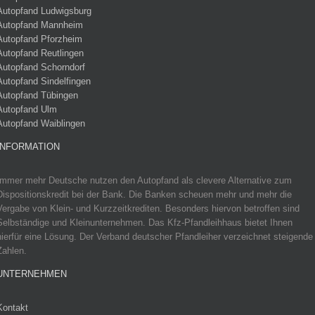
Autopfand Ludwigsburg
Autopfand Mannheim
Autopfand Pforzheim
Autopfand Reutlingen
Autopfand Schorndorf
Autopfand Sindelfingen
Autopfand Tübingen
Autopfand Ulm
Autopfand Waiblingen
INFORMATION
Immer mehr Deutsche nutzen den Autopfand als clevere Alternative zum
Dispositionskredit bei der Bank. Die Banken scheuen mehr und mehr die
Vergabe von Klein- und Kurzzeitkrediten. Besonders hiervon betroffen sind
Selbständige und Kleinunternehmen. Das Kfz-Pfandleihhaus bietet Ihnen
hierfür eine Lösung. Der Verband deutscher Pfandleiher verzeichnet steigende
Zahlen.
UNTERNEHMEN
Kontakt