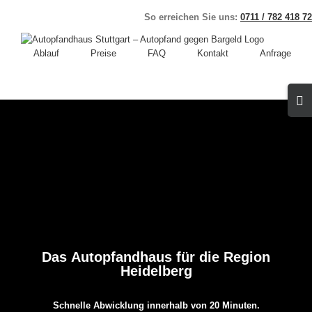
Skip
So erreichen Sie uns:
0711 / 782 418 72
to
content
Ablauf
Preise
FAQ
Kontakt
Anfrage
Toggl
Slidin
Bar
Area
Das Autopfandhaus für die Region
Heidelberg
Schnelle Abwicklung innerhalb von 20 Minuten.